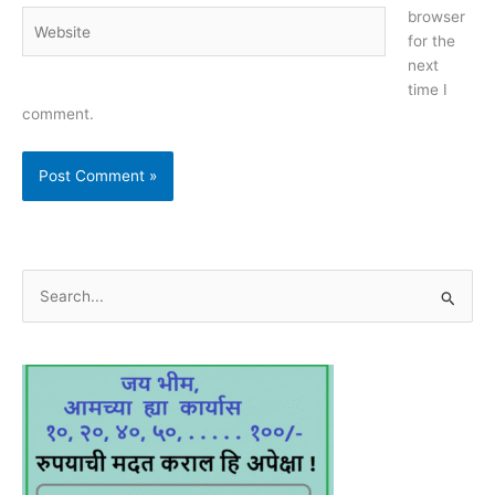
browser
Website
for the
next
time I
comment.
S
e
a
r
c
h
f
o