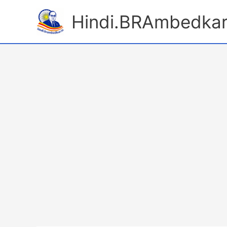
Skip
Hindi.BRAmbedkar
to
content