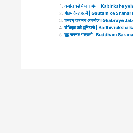
कबीरा कहे ये जग अंधा | Kabir kahe y
गौतम के शहर में | Gautam ke Shah
घबराए जब मन अनमोल l Ghabraye J
बोधिवृक्ष कहे दुनियासे | Bodhivruksh
बुद्धं सरनम गच्छामी | Buddham Sa