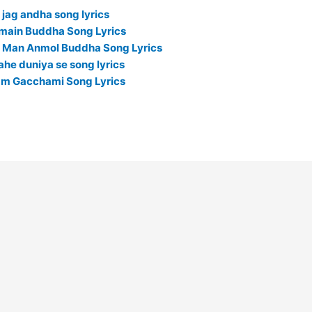
eh jag andha song lyrics
ar main Buddha Song Lyrics
ab Man Anmol Buddha Song Lyrics
a kahe duniya se song lyrics
ranam Gacchami Song Lyrics