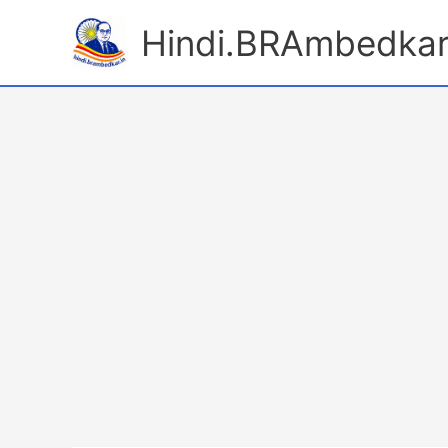
Skip
Hindi.BRAmbedkar
to
content