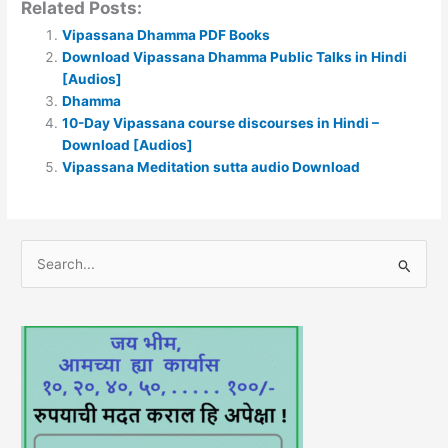
Related Posts:
Vipassana Dhamma PDF Books
Download Vipassana Dhamma Public Talks in Hindi
[Audios]
Dhamma
10-Day Vipassana course discourses in Hindi –
Download [Audios]
Vipassana Meditation sutta audio Download
S
e
a
r
c
h
f
o