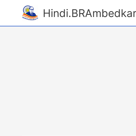
Skip
Hindi.BRAmbedkar
to
content