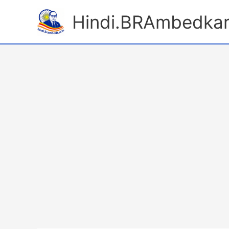
Skip
Hindi.BRAmbedkar
to
content