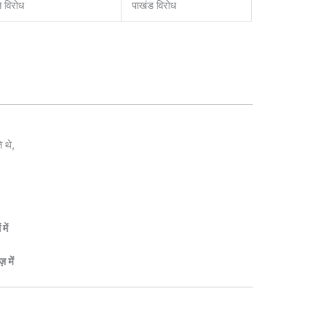
ि विरोध
पाखंड विरोध
े थे,
में
 में