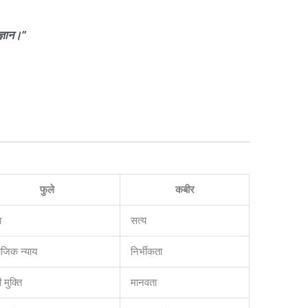
ज्ञान।”
फुले
कबीर
ा
सत्य
ाजिक न्याय
निर्भीकता
ी मुक्ति
मानवता