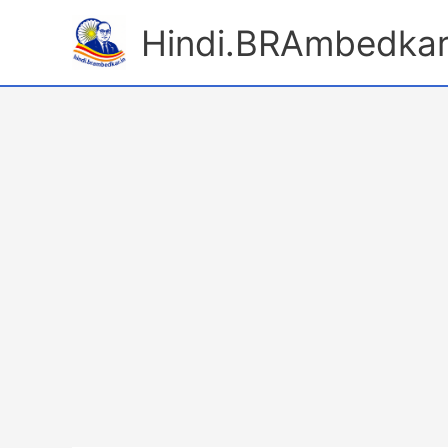
Skip
Hindi.BRAmbedkar
to
content