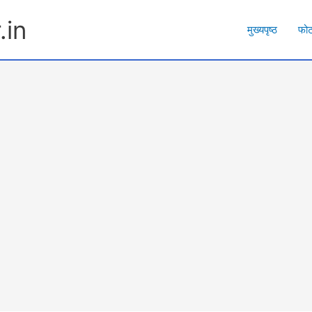
.in
मुख्यपृष्ठ
फो