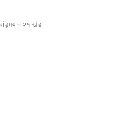
ण वांड्मय – २१ खंड