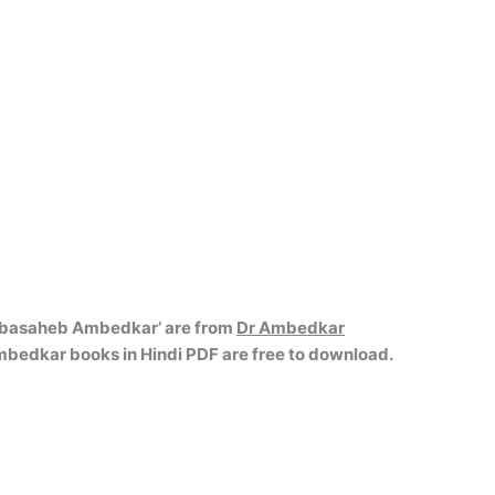
Babasaheb Ambedkar’ are from
Dr Ambedkar
mbedkar books in Hindi PDF are free to download.
३
४
५