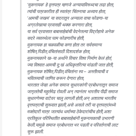
‘मुकनायक’ हे वृत्तपत्र म्हणजे अन्यायाविरूध्दचा लढा होता,
त्यांची पत्रकारीता ही स्वतंत्र चिंतनाचा अध्याय होता,
‘आमची जखम’ या सदरातून अन्याला वाचा फोडणा-या
अग्रलेखाचा प्रवासही थक्क करणारा होता,
या सर्व प्रवासात बाबासाहेबांची वेदनेतल्या विद्रोहाचे अनेक
सदरे व्यवस्थेला घाम फोडणारीच होती,
मुकनायक हा चळवळीचा कणा होता तर सर्वसमान्य
शोषित,पिडीत,वंचितांसाठी दिशादर्शक होता,
मुकनायकाने ख-या अर्थाने विचार विश्व निर्माण केलं होतं,
ज्या विश्वात आमची दु:खं अधिकृतरित्या मांडली जात होती,
मुकनायक शोषित,पिडीत,वंचितांना स्व – अस्तीत्वाची व
भवितव्याची जाणिव करून देणारा होता,
भारतात जेव्हा अनेक समाज सुधारकांनी प्रबोधनातून समाज
जागृततेची महुर्तमेढ रोवली अन् त्यानंतर भारतीय पीढी समाज
सुधारणेच्या वाटेवर चालु लागली होती,अन् अशातच भारतीय
वृत्तपत्राची सुरूवात झाली,असे असले तरी या वृत्तपत्रांमध्ये
मक्तेदारी मात्र जात्यांध धर्माच्या ठेकेदारांचीच होती,अशा
प्रतिकुल परिस्थितीत बाबासाहेबांनी मुकनायकाची उभारणी
केली.यामुळे समाज प्रबोधनात भर पडली व परिवर्तनाची लाट
सुरू झाली.