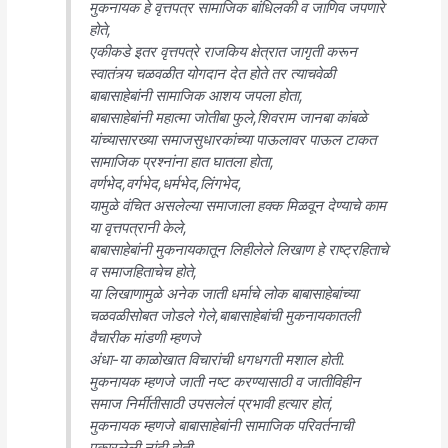
मुकनायक हे वृत्तपत्र सामाजिक बांधिलकी व जाणिव जपणारे
होते,
एकीकडे इतर वृत्तपत्रे राजकिय क्षेत्रात जागृती करून
स्वातंत्र्य चळवळीत योगदान देत होते तर त्याचवेळी
बाबासाहेबांनी सामाजिक आशय जपला होता,
बाबासाहेबांनी महात्मा जोतीबा फुले,शिवराम जानबा कांबळे
यांच्यासारख्या समाजसुधारकांच्या पाऊलावर पाऊल टाकत
सामाजिक प्रश्नांना हात घातला होता,
वर्णभेद,वर्गभेद,धर्मभेद,लिंगभेद,
यामुळे वंचित असलेल्या समाजाला हक्क मिळवून देण्याचे काम
या वृत्तपत्रानी केले,
बाबासाहेबांनी मुकनायकातून लिहीलेले लिखाण हे राष्ट्रहिताचे
व समाजहिताचेच होते,
या लिखाणामुळे अनेक जाती धर्माचे लोक बाबासाहेबांच्या
चळवळीसोबत जोडले गेले,बाबासाहेबांची मुकनायकातली
वैचारीक मांडणी म्हणजे
अंधा-या काळोखात विचारांची धगधगती मशाल होती.
मुकनायक म्हणजे जाती नष्ट करण्यासाठी व जातीविहीन
समाज निर्मीतीसाठी उपसलेलं प्रभावी हत्यार होतं,
मुकनायक म्हणजे बाबासाहेबांनी सामाजिक परिवर्तनाची
पुकारलेली नांदी होती.