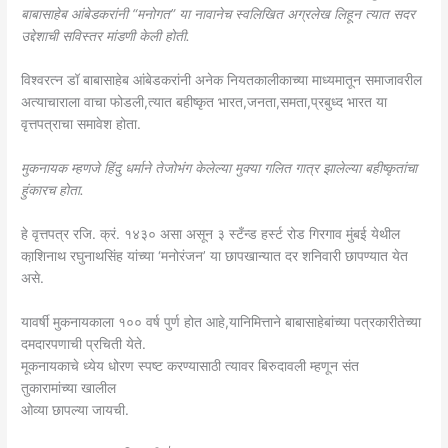
बाबासाहेब आंबेडकरांनी “मनोगत” या नावानेच स्वलिखित अग्रलेख लिहून त्यात सदर
उद्देशाची सविस्तर मांडणी केली होती.
विश्वरत्न डॉ बाबासाहेब आंबेडकरांनी अनेक नियतकालीकाच्या माध्यमातून समाजावरील
अत्याचाराला वाचा फोडली,त्यात बहीष्कृत भारत,जनता,समता,प्रबुध्द भारत या
वृत्तपत्राचा समावेश होता.
मुकनायक म्हणजे हिंदु धर्माने तेजोभंग केलेल्या मुक्या गलित गात्र झालेल्या बहीष्कृतांचा
हुंकारच होता.
हे वृत्तपत्र रजि. क्रं. १४३० असा असून ३ स्टँन्ड हर्स्ट रोड गिरगाव मुंबई येथील
का़शिनाथ रघुनाथसिंह यांच्या ‘मनोरंजन’ या छापखान्यात दर शनिवारी छापण्यात येत
असे.
यावर्षी मुकनायकाला १०० वर्ष पुर्ण होत आहे,यानिमित्ताने बाबासाहेबांच्या पत्रकारीतेच्या
दमदारपणाची प्रचिती येते.
मूकनायकाचे ध्येय धोरण स्पष्ट करण्यासाठी त्यावर बिरुदावली म्हणून संत
तुकारामांच्या खालील
ओव्या छापल्या जायची.