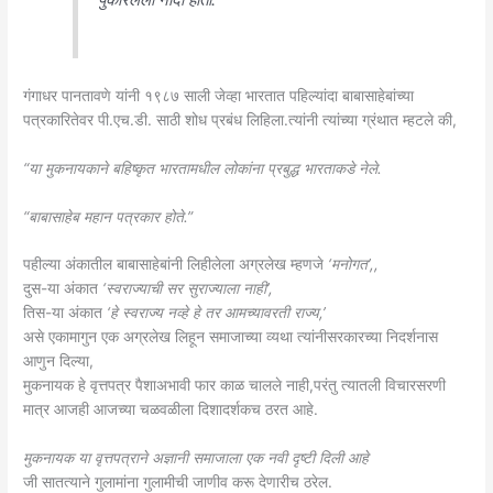
गंगाधर पानतावणे यांनी १९८७ साली जेव्हा भारतात पहिल्यांदा बाबासाहेबांच्या
पत्रकारितेवर पी.एच.डी. साठी शोध प्रबंध लिहिला.त्यांनी त्यांच्या ग्रंथात म्हटले की,
“या मुकनायकाने बहिष्कृत भारतामधील लोकांना प्रबुद्ध भारताकडे नेले.
“बाबासाहेब महान पत्रकार होते.”
पहील्या अंकातील बाबासाहेबांनी लिहीलेला अग्रलेख म्हणजे
‘मनोगत’,,
दुस-या अंकात
‘स्वराज्याची सर सुराज्याला नाही’,
तिस-या अंकात
‘हे स्वराज्य नव्हे हे तर आमच्यावरती राज्य,’
असे एकामागुन एक अग्रलेख लिहून समाजाच्या व्यथा त्यांनीसरकारच्या निदर्शनास
आणुन दिल्या,
मुकनायक हे वृत्तपत्र पैशाअभावी फार काळ चालले नाही,परंतु त्यातली विचारसरणी
मात्र आजही आजच्या चळवळीला दिशादर्शकच ठरत आहे.
मुकनायक या वृत्तपत्राने अज्ञानी समाजाला एक नवी दृष्टी दिली आहे
जी सातत्याने गुलामांना गुलामीची जाणीव करू देणारीच ठरेल.