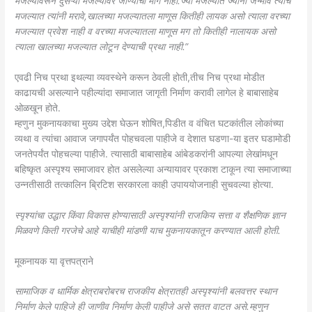
मजल्यावरून दुसऱ्या मजल्यावर जाण्याचा मार्ग नाही.ज्या मजल्यात ज्यांनी जन्मावे त्याच
मजल्यात त्यांनी मरावे,खालच्या मजल्यातला माणूस कितीही लायक असो त्याला वरच्या
मजल्यात प्रवेश नाही व वरच्या मजल्यातला माणूस मग तो कितीही नालायक असो
त्याला खालच्या मजल्यात लोटून देण्याची प्रथा नाही.”
एवढी निच प्रथा इथल्या व्यवस्थेने करून ठेवली होती,तीच निच प्रथा मोडीत
काढायची असल्याने पहील्यांदा समाजात जागृती निर्माण करावी लागेल हे बाबासाहेब
ओळखून होते.
म्हणुन मुकनायकाचा मुख्य उद्देश घेऊन शोषित,पिडीत व वंचित घटकांतील लोकांच्या
व्यथा व त्यांचा आवाज जगापर्यंत पोहचवला पाहीजे व देशात घडणा-या इतर घडामोडी
जनतेपर्यंत पोहचल्या पाहीजे. त्यासाठी बाबासाहेब आंबेडकरांनी आपल्या लेखांमधून
बहिष्कृत अस्पृश्य समाजावर होत असलेल्या अन्यायावर प्रकाश टाकून त्या समाजाच्या
उन्नतीसाठी तत्कालिन ब्रिटिश सरकारला काही उपाययोजनाही सुचवल्या होत्या.
स्पृश्यांचा उद्धार किंवा विकास होण्यासाठी अस्पृश्यांनी राजकिय सत्ता व शैक्षणिक ज्ञान
मिळवणे किती गरजेचे आहे याचीही मांडणी याच मुकनायकातून करण्यात आली होती.
मूकनायक या वृत्तपत्राने
सामाजिक व धार्मिक क्षेत्राबरोबरच राजकीय क्षेत्रातही अस्पृश्यांनी बलवत्तर स्थान
निर्माण केले पाहिजे ही जाणीव निर्माण केली पाहीजे असे सतत वाटत असे.म्हणुन