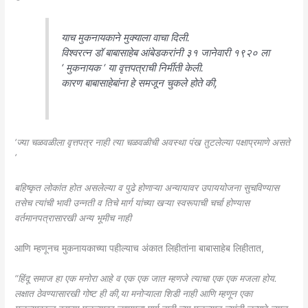
याच मुकनायकाने मुक्याला वाचा दिली.
विश्वरत्न डॉ बाबासाहेब आंबेडकरांनी ३१ जानेवारी १९२० ला
‘ मुकनायक ‘
या वृत्तपत्राची निर्मीती केली.
कारण बाबासाहेबांना हे समजून चुकले होते की,
‘ज्या चळवळीला वृत्तपत्र नाही त्या चळवळीची अवस्था पंख तुटलेल्या पक्षाप्रमाणे असते
‘
बहिष्कृत लोकांत होत असलेल्या व पुढे होणाऱ्या अन्यायावर उपाययोजना सुचविण्यास
तसेच त्यांची भावी उन्नती व तिचे मार्ग यांच्या खऱ्या स्वरूपाची चर्चा होण्यास
वर्तमानपत्रासारखी अन्य भूमीच नाही
आणि म्हणूनच मुकनायकाच्या पहील्याच अंकात लिहीतांना बाबासाहेब लिहीतात,
“हिंदू समाज हा एक मनोरा आहे व एक एक जात म्हणजे त्याचा एक एक मजला होय.
लक्षात ठेवण्यासारखी गोष्ट ही की,या मनोऱ्याला शिडी नाही आणि म्हणून एका