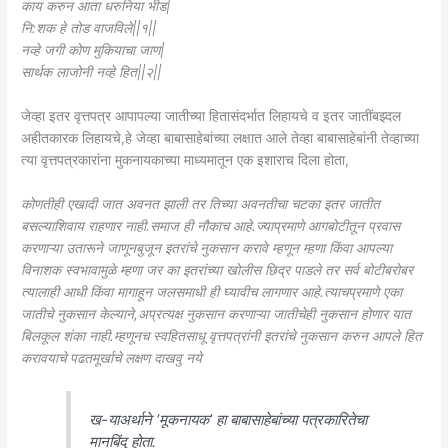
काय करुन आता धरुनिया भीड|
नि:शक हे तोड वाजविले||१||
नव्हे जगी कोण मुकियाचा जाण|
सार्थक लाजोनी नव्हे हित||२||
जेव्हा इतर वृत्तपत्र आपापल्या जातीच्या हितासंदर्भात लिहायचे व इतर जातींबझ्दल
अहीतकारक लिहायचे,हे जेव्हा बाबासाहेबांच्या लक्षात आले तेव्हा बाबासाहेबांनी तेव्हाच्या
त्या वृत्तपत्रकारांना मुकनायकाच्या माध्यमातून एक इशाराच दिला होता,
कोणतीही एखादी जात अवनत झाली तर तिच्या अवनतीचा चटका इतर जातीत
बसल्याशिवाय राहणार नाही.समाज ही नौकाच आहे.ज्याप्रमाणे आगबोटीतून प्रवास
करणाऱ्या उतारूने जाणूनबुजून इतरांचे नुकसान करावे म्हणून म्हणा किंवा आपल्या
विनाशक स्वभावामुळे म्हणा जर का इतरांच्या खोलीस छिद्र पाडले तर सर्व बोटीबरोबर
त्यालाही आधी किंवा मागाहून जलसमाधी ही घ्यावीच लागणार आहे.त्याचप्रमाणे एका
जातीचे नुकसान केल्याने,अप्रत्यक्ष नुकसान करणाऱ्या जातीचेही नुकसान होणार यात
बिलकूल शंका नाही.म्हणूनच स्वहितसाधू वृत्तपत्रांनी इतरांचे नुकसान करुन आपले हित
करावयाचे पढतमूर्खाचे लक्षण दाखवु नये
ख-याअर्थाने ‘मूकनायक’ हा बाबासाहेबांच्या पत्रकारितेचा
मानबिंदु होता.