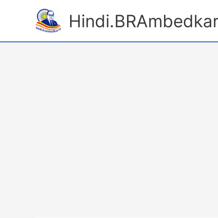
Skip
Hindi.BRAmbedkar
to
content