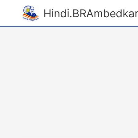
Skip
Hindi.BRAmbedkar
to
content