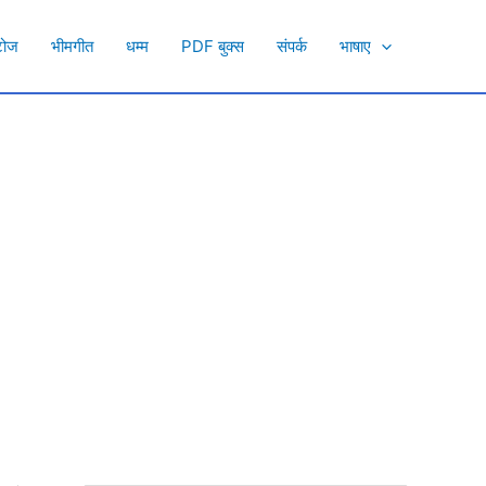
टोज
भीमगीत
धम्म
PDF बुक्स
संपर्क
भाषाए