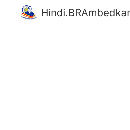
Skip
Hindi.BRAmbedkar
to
content