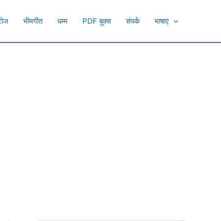
टोज
भीमगीत
धम्म
PDF बुक्स
संपर्क
भाषाए