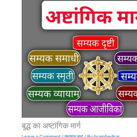
बुद्ध का अष्टांगिक मार्ग
Leave a Comment
/
तथागत बुध्द
/ By
brambedkar