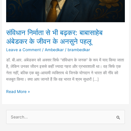
संविधान निर्माता से भी बढ़कर: बाबासाहेब
अंबेडकर के जीवन के अनसुने पहलू
Leave a Comment
/
Ambedkar
/
brambedkar
डॉ. बी.आर. अंबेडकर को अक्सर सिर्फ “संविधान के जनक” के रूप में याद किया जाता
है, लेकिन उनका जीवन इससे कहीं ज्यादा गहरा और प्रभावशाली था। वह सिर्फ एक
नेता नहीं, बल्कि एक बहु-आयामी व्यक्तित्व थे जिनके योगदान ने भारत की नींव को
मजबूत किया। क्या आप जानते हैं कि वह भारत में श्रम सुधारों […]
संविधान
Read More »
निर्माता
से
भी
S
बढ़कर:
e
बाबासाहेब
a
अंबेडकर