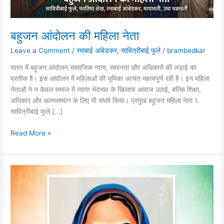
बहुजन आंदोलन की महिला नेता
Leave a Comment
/
रमाबाई आंबेडकर
,
सावित्रीबाई फुले
/
brambedkar
भारत में बहुजन आंदोलन सामाजिक न्याय, समानता और अधिकारों की लड़ाई का
प्रतीक है। इस आंदोलन में महिलाओं की भूमिका अत्यंत महत्वपूर्ण रही है। इन महिला
नेताओं ने न केवल समाज में व्याप्त भेदभाव के खिलाफ आवाज उठाई, बल्कि शिक्षा,
अधिकार और आत्मसम्मान के लिए भी संघर्ष किया। प्रमुख बहुजन महिला नेता 1.
सावित्रीबाई फुले […]
बहुजन
Read More »
आंदोलन
की
महिला
नेता