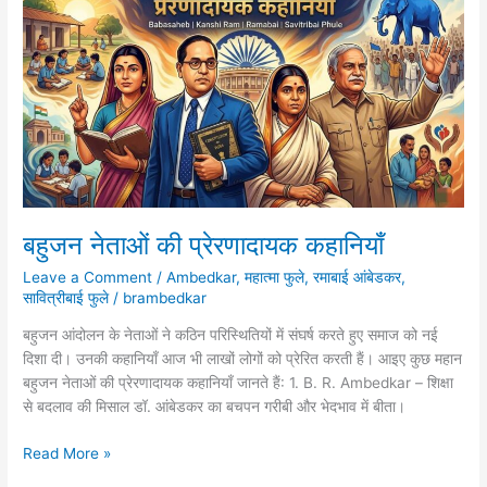
नेता
बहुजन नेताओं की प्रेरणादायक कहानियाँ
Leave a Comment
/
Ambedkar
,
महात्मा फुले
,
रमाबाई आंबेडकर
,
सावित्रीबाई फुले
/
brambedkar
बहुजन आंदोलन के नेताओं ने कठिन परिस्थितियों में संघर्ष करते हुए समाज को नई
दिशा दी। उनकी कहानियाँ आज भी लाखों लोगों को प्रेरित करती हैं। आइए कुछ महान
बहुजन नेताओं की प्रेरणादायक कहानियाँ जानते हैं: 1. B. R. Ambedkar – शिक्षा
से बदलाव की मिसाल डॉ. आंबेडकर का बचपन गरीबी और भेदभाव में बीता।
बहुजन
Read More »
नेताओं