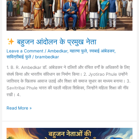
बहुजन आंदोलन के प्रमुख नेता
Leave a Comment
/
Ambedkar
,
महात्मा फुले
,
रमाबाई आंबेडकर
,
सावित्रीबाई फुले
/
brambedkar
1. B. R. Ambedkar डॉ. आंबेडकर ने दलितों और वंचित वर्गों के अधिकारों के लिए
संघर्ष किया और भारतीय संविधान का निर्माण किया। 2. Jyotirao Phule उन्होंने
जातिवाद के खिलाफ आवाज उठाई और शिक्षा को समाज सुधार का माध्यम बनाया। 3.
Savitribai Phule भारत की पहली महिला शिक्षिका, जिन्होंने महिला शिक्षा की नींव
रखी। 4.
Read More »
बहुजन
आंदोलन
के
प्रमुख