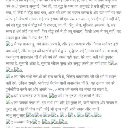
पता चला कि यह कानून की धाराओं में व्यहारिक शब्द है, जैसे, जो जिसका अनुसरण
करे अो उसका अनुयाई, वैसा ही, जो बुद्ध के धम्म का अनुयाई है उसे बुद्धिस्ट कहा
गया, या हिंदी में बौद्ध कहा गया, आज हमे धम्म का पालन करना है और उस मार्ग पर चल
अगर हमे विप्पसी साधक कहे कर इसका भी एक पंथ बन जाएगा, पर ऐसा होने नहीं देंगे,
धर्म को शुद्ध रूप में बौद्ध धर्म ने संभाला, ना की, हिंदू, जैन, मुस्लिम, इस्लाम, ने, यह
सत्य है धर्म कोई पंथ नहीं, फिर बौद्ध धर्म ने ही क्यू संभाला, किसी अन्य ने क्यू नहीं, यह
सवाल कुछ सोच में गिरा देता है?
मै यह मानता हूं, धर्म केवल सत्य है, और इस अध्यात्म और निर्वाण मार्ग पर इसे
धम्म कहेंगे, और कानून की धारा में इसे बौद्ध या बुद्धिस्ट कहेंगे, आप मानो या ना मानो,
परम पूज्य बाबासाहेब जी ने हमे धर्म देते समय यही कहा, मेरे बाद, यही धर्म तुम्हारा
सहारा है, तुम्हारी आंख है, तुम्हारा जीवन सुख और समृद्ध करने का मार्ग दाता है
हम लोग सभी नेताओ की बात करते है, लेकिन बाबासाहेब जी को धर्म में स्थान
नहीं देते, लेकिन समझे, आनेवाले मैत्रेय यानी बाबासाहेब जी है, यह उनका धर्म को
पुर्नजीवित करने का और अगले २५०० साल धर्म चलने का भारत का लक्ष्य है,
धर्म बाबासाहेब जीने दिया,
धर्म सार गुरुजी गोइंकाजी ने दिया,
हम सबका मंगल हो, हम सभी राग और द्वेष मुक्त हो, सभी सामान और समता में
पुस्ट हो, कोई भी नीच नहीं, कोई भी उच्च नहीं, सभी समान और एक है,
साधु साधु साधु
कल्याण मित्र