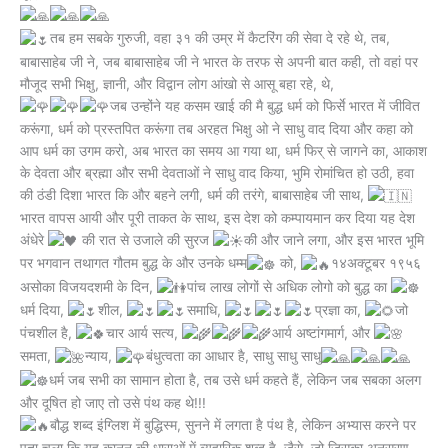
तब हम सबके गुरुजी, वहा ३१ की उम्र में कैटरिंग की सेवा दे रहे थे, तब,
बाबासाहेब जी ने, जब बाबासाहेब जी ने भारत के तरफ से अपनी बात कही, तो वहां पर
मौजूद सभी भिक्षु, ज्ञानी, और विद्वान लोग आंखो से आसू बहा रहे, थे,
जब उन्होंने यह कसम खाई की मै बुद्ध धर्म को फिर्से भारत में जीवित
करूंगा, धर्म को प्रस्तपित करूंगा तब अरहत भिक्षु ओ ने साधु वाद दिया और कहा को
आप धर्म का उगम करो, अब भारत का समय आ गया था, धर्म फिर् से जागने का, आकाश
के देवता और ब्रह्मा और सभी देवताओं ने साधु वाद किया, भुमि रोमांचित हो उठी, हवा
की ठंडी दिशा भारत कि और बहने लगी, धर्म की तरंगे, बाबासाहेब जी साथ,
भारत वापस आयी और पूरी ताकत के साथ, इस देश को कम्पायमान कर दिया यह देश
अंधेरे
की रात से उजाले की सुरज
की और जाने लगा, और इस भारत भूमि
पर भगवान तथागत गौतम बुद्ध के और उनके धम्म
को,
१४अक्टूबर १९५६
असोका विजयदशमी के दिन,
पांच लाख लोगों से अधिक लोगो को बुद्ध का
धर्म दिया,
शील,
समाधि,
प्रज्ञा का,
जो
पंचशील है,
चार आर्य सत्य,
आर्य अष्टांगमार्ग, और
समता,
न्याय,
बंधुत्वता का आधार है, साधु साधु साधु
धर्म जब सभी का सामान होता है, तब उसे धर्म कहते हैं, लेकिन जब सबका अलग
और दूषित हो जाए तो उसे पंथ कह थे!!!
बौद्ध शब्द इंग्लिश में बुद्धिस्म, सुनने में लगता है पंथ है, लेकिन अभ्यास करने पर